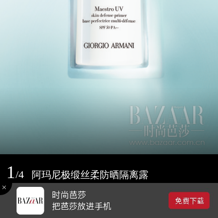
1
/
4
阿玛尼极缎丝柔防晒隔离露
2017-03-14 16:01
0