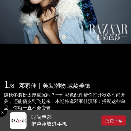
1
/
8
邓家佳｜美装潮物 减龄美饰
嫌秋冬装扮太厚重沉闷？一件彩色配件帮你打开秋冬时尚开
关，还能俏皮到飞起来！本期特邀邓家佳演绎：搭配这些单
品，你就一直不会变老。
2015-12-10 19:23
0