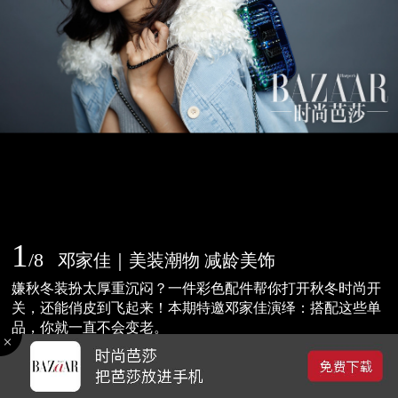
1
/
8
邓家佳｜美装潮物 减龄美饰
嫌秋冬装扮太厚重沉闷？一件彩色配件帮你打开秋冬时尚开
关，还能俏皮到飞起来！本期特邀邓家佳演绎：搭配这些单
品，你就一直不会变老。
2015-12-10 19:23
0