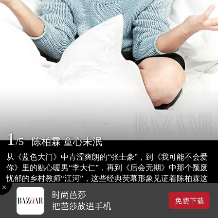
1
/
5
陈柏霖 童心未泯
从《蓝色大门》中青涩爽朗的“张士豪”，到《我可能不会爱
你》里的贴心暖男“李大仁”，再到《后会无期》中那个颓废
忧郁的乡村教师“江河”，这些经典荧幕形象见证着陈柏霖这
一路走来的成长与蜕变。时过境迁， 他或许已不是那个少女
2015-05-04 20:12
们心中的完美初恋男孩，可当你靠近他，你会发现，最初打
0
动过你的那份温暖与真实却从未改变。