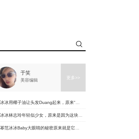
于笑
更多>>
美容编辑
范冰冰用椰子油让头发Duang起来，原来“白鼠冰”是如此接地气！
李冰冰林志玲年轻似少女，原来是因为这块脂肪长对了地方！
杨幂范冰冰Baby大眼睛的秘密原来就是它？搞得我好想每天都试一遍啊！