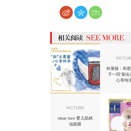
more 相关阅读
PICTU
科莱丽：和星
子一同“刷去
心享纯净
PICTURE
clear turn 婴儿肌精
油面膜