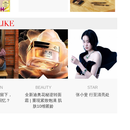
 你可能喜欢
ON
BEAUTY
STAR
留下，
全新迪奥花秘逆转面
张小斐 行至清亮处
回忆？
霜 | 重现紧致饱满 肌
肤10维匿龄