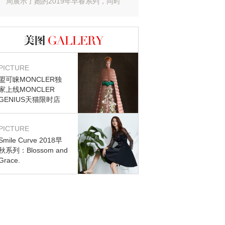
周展示了她的2019年早春系列，同时
漫的Chantilly蕾丝
也庆祝品牌在澳洲时装的第十个周年。
在法国生产的经典蕾丝
发布会选在悉尼Bondi海滩边的Blue
地勾勒着女性柔美的曲
Room，整个系列以海蓝色为主色调，
桌布褶皱的设计，巧妙
混合着明亮的橙色和爽洁的白色，仿佛
不失力量感的现代摩登
图库
能嗅到清新的海风。由泡沫包装制成的
彩色也在整场秀中发生
概念性大衣和连衣裙十分醒目，这也是
渡到渐深的吊钟海棠色
PICTURE
Špetić在这一季系列中，呼吁大家共同
青苹果绿，到最后的金
盟可睐MONCLER独
家上线MONCLER
关注海洋环保话题的提示。
在花园里早餐，经过午
GENIUS天猫限时店
又到了派对现场。如Alic
人说道，“我为了让女
光而设计衣服。去庆祝
PICTURE
趣。”
Smile Curve 2018早
秋系列：Blossom and
Grace.