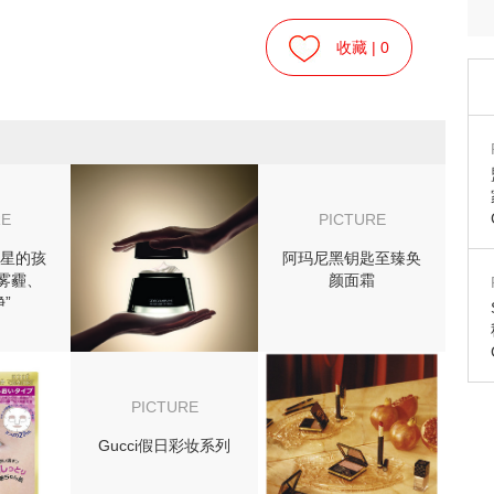
收藏 |
0
RE
PICTURE
星的孩
阿玛尼黑钥匙至臻奂
雾霾、
颜面霜
”
PICTURE
Gucci假日彩妆系列