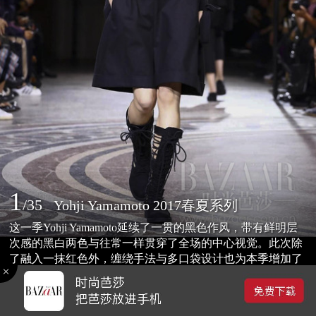
1
/
35
Yohji Yamamoto 2017春夏系列
这一季Yohji Yamamoto延续了一贯的黑色作风，带有鲜明层
次感的黑白两色与往常一样贯穿了全场的中心视觉。此次除
了融入一抹红色外，缠绕手法与多口袋设计也为本季增加了
更多的趣味性。
2016-10-12 21:51
0