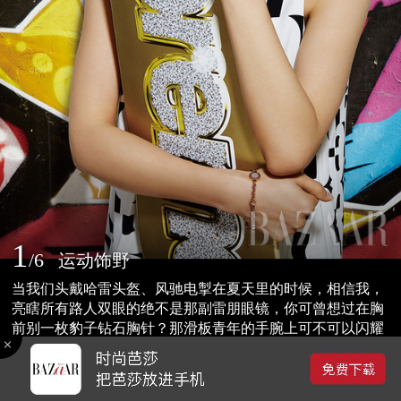
1
/
6
运动饰野
当我们头戴哈雷头盔、风驰电掣在夏天里的时候，相信我，
亮瞎所有路人双眼的绝不是那副雷朋眼镜，你可曾想过在胸
前别一枚豹子钻石胸针？那滑板青年的手腕上可不可以闪耀
满天星钻的光辉？其实我们就是想说：高级珠宝、超炫配
2014-09-06 17:17
饰，所能熠熠生辉的搭档，一定不仅仅是华美的礼服。瞧，
0
夏日里的每一项超酷感运动都受得起野性珠宝的青睐！